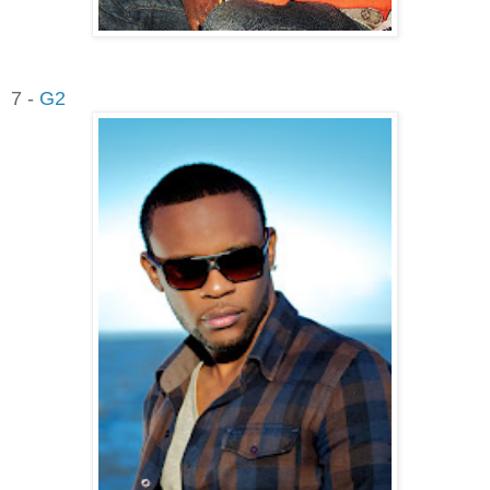
7 -
G2